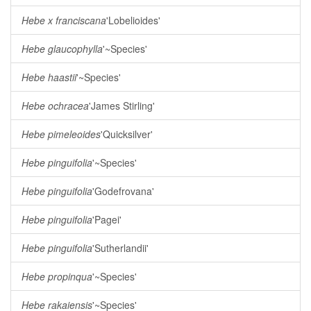
Hebe x franciscana
'Lobelioides'
Hebe glaucophylla
'~Species'
Hebe haastii
'~Species'
Hebe ochracea
'James Stirling'
Hebe pimeleoides
'Quicksilver'
Hebe pinguifolia
'~Species'
Hebe pinguifolia
'Godefrovana'
Hebe pinguifolia
'Pagei'
Hebe pinguifolia
'Sutherlandii'
Hebe propinqua
'~Species'
Hebe rakaiensis
'~Species'