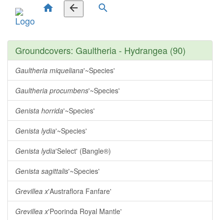
home
arrow_back
search
Groundcovers: Gaultheria - Hydrangea (90)
Gaultheria miqueliana
'~Species'
Gaultheria procumbens
'~Species'
Genista horrida
'~Species'
Genista lydia
'~Species'
Genista lydia
'Select' (Bangle®)
Genista sagittalis
'~Species'
Grevillea x
'Austraflora Fanfare'
Grevillea x
'Poorinda Royal Mantle'