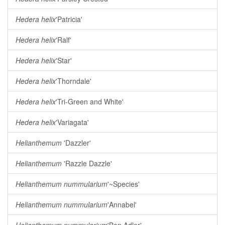
Hedera helix
'Patricia'
Hedera helix
'Ralf'
Hedera helix
'Star'
Hedera helix
'Thorndale'
Hedera helix
'Tri-Green and White'
Hedera helix
'Variagata'
Helianthemum
'Dazzler'
Helianthemum
'Razzle Dazzle'
Helianthemum nummularium
'~Species'
Helianthemum nummularium
'Annabel'