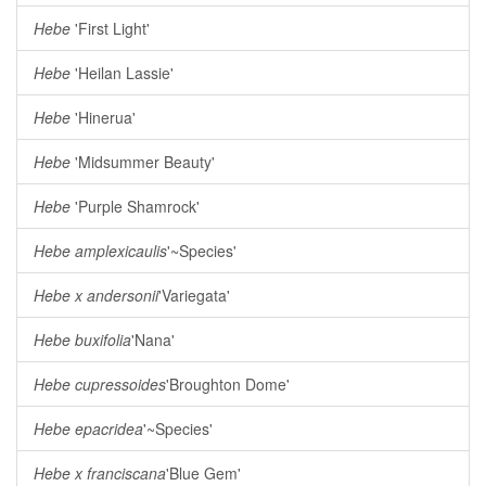
Hebe
'First Light'
Hebe
'Heilan Lassie'
Hebe
'Hinerua'
Hebe
'Midsummer Beauty'
Hebe
'Purple Shamrock'
Hebe amplexicaulis
'~Species'
Hebe x andersonii
'Variegata'
Hebe buxifolia
'Nana'
Hebe cupressoides
'Broughton Dome'
Hebe epacridea
'~Species'
Hebe x franciscana
'Blue Gem'