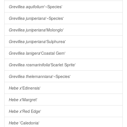
Grevillea aquifolium
'~Species'
Grevillea juniperiana
'~Species'
Grevillea juniperiana
'Molonglo'
Grevillea juniperiana
'Sulphurea'
Grevillea lanigera
'Coastal Gem'
Grevillea rosmarinifolia
'Scarlet Sprite'
Grevillea thelemanniana
'~Species'
Hebe x
'Edinensis'
Hebe x
'Margret'
Hebe x
'Red Edge'
Hebe
'Caledonia'