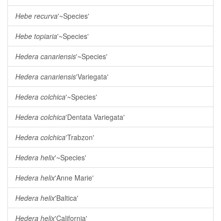
Hebe recurva
'~Species'
Hebe topiaria
'~Species'
Hedera canariensis
'~Species'
Hedera canariensis
'Variegata'
Hedera colchica
'~Species'
Hedera colchica
'Dentata Variegata'
Hedera colchica
'Trabzon'
Hedera helix
'~Species'
Hedera helix
'Anne Marie'
Hedera helix
'Baltica'
Hedera helix
'California'