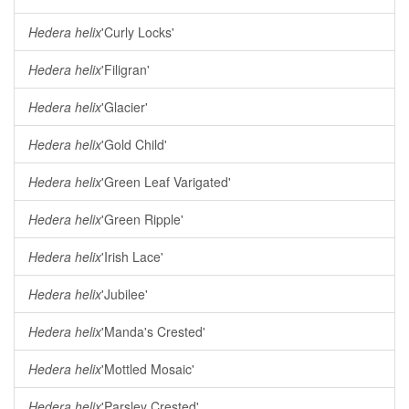
Hedera helix
'Curly Locks'
Hedera helix
'Filigran'
Hedera helix
'Glacier'
Hedera helix
'Gold Child'
Hedera helix
'Green Leaf Varigated'
Hedera helix
'Green Ripple'
Hedera helix
'Irish Lace'
Hedera helix
'Jubilee'
Hedera helix
'Manda's Crested'
Hedera helix
'Mottled Mosaic'
Hedera helix
'Parsley Crested'